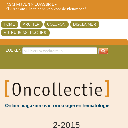
INSCHRIJVEN NIEUWSBRIEF
Klik
hier
om u in te schrijven voor de nieuwsbrief.
HOME
ARCHIEF
COLOFON
DISCLAIMER
AUTEURSINSTRUCTIES
ZOEKEN
got
Online magazine over oncologie en hematologie
2-2015