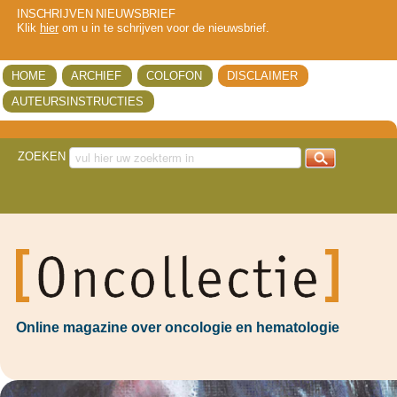
INSCHRIJVEN NIEUWSBRIEF
Klik
hier
om u in te schrijven voor de nieuwsbrief.
HOME
ARCHIEF
COLOFON
DISCLAIMER
AUTEURSINSTRUCTIES
ZOEKEN
got
Online magazine over oncologie en hematologie