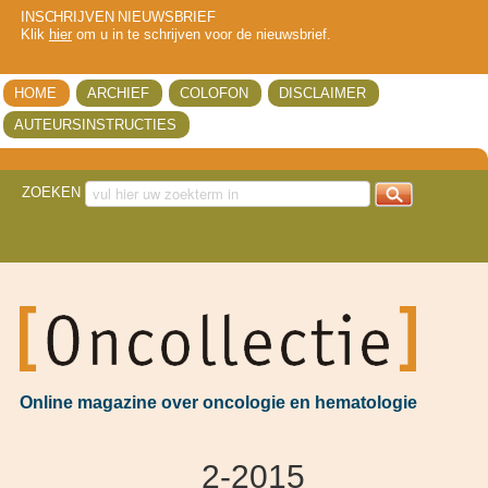
INSCHRIJVEN NIEUWSBRIEF
Klik
hier
om u in te schrijven voor de nieuwsbrief.
HOME
ARCHIEF
COLOFON
DISCLAIMER
AUTEURSINSTRUCTIES
ZOEKEN
got
Online magazine over oncologie en hematologie
2-2015